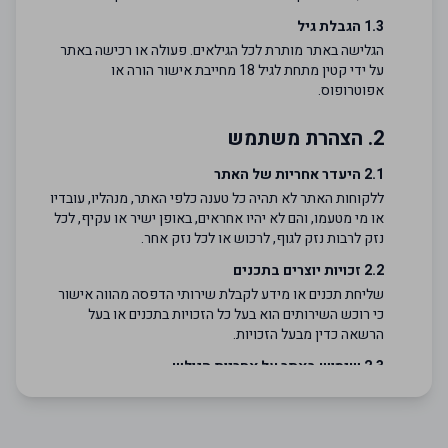
1.3 הגבלת גיל
הגלישה באתר מותרת לכל הגילאים. פעולה או רכישה באתר
על ידי קטין מתחת לגיל 18 מחייבת אישור הורה או
אפוטרופוס.
2. הצהרת משתמש
2.1 היעדר אחריות של האתר
ללקוחות האתר לא תהיה כל טענה כלפי האתר, מנהליו, עובדיו
או מי מטעמו, והם לא יהיו אחראים, באופן ישיר או עקיף, לכל
נזק לרבות נזק לגוף, לרכוש או לכל נזק אחר.
2.2 זכויות יוצרים בתכנים
שליחת תכנים או מידע לקבלת שירותי הדפסה מהווה אישור
כי רוכש השירותים הוא בעל כל הזכויות בתכנים או בעל
הרשאה כדין מבעל הזכויות.
2.3 שימוש באתר על אחריות הגולש
האתר ניתן לשימוש כפי שהוא (AS IS) והשימוש בו הוא על
אחריותו המלאה של הגולש.