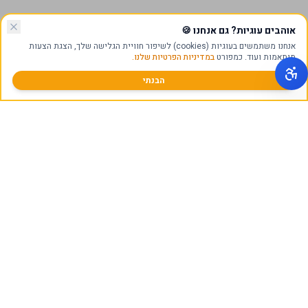
אוהבים עוגיות? גם אנחנו
🍪
אנחנו משתמשים בעוגיות (cookies) לשיפור חוויית הגלישה שלך, הצגת הצעות
מותאמות ועוד. כמפורט
במדיניות הפרטיות שלנו.
הבנתי
תקן ISO 9001
ייצור במפעל בישראל
אחריות מלאה למבנה
חותם אמינות D&B PREMIUM
נפסאק - ייעוץ השקעה ונדל"ן