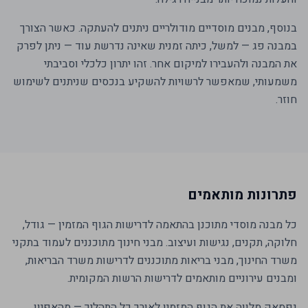
בנוסף, מבנים מוסדיים מודולריים ניתנים להעתקה. כאשר הצורך
במבנה פג — למשל, כיתה זמנית שאינה נדרשת עוד — ניתן לפרק
את המבנה ולהעבירו למיקום אחר. זהו יתרון כלכלי וסביבתי
משמעותי, שמאפשר לרשויות להשקיע בנכסים שניתנים לשימוש
חוזר.
פתרונות מותאמים
כל מבנה מוסדי מתוכנן בהתאמה לדרישות הגוף המזמין — גודל,
חלוקה, תקנים, נגישות ועיצוב. מבני חינוך מתוכננים לעמוד בתקני
משרד החינוך, מבני בריאות מתוכננים לדרישות משרד הבריאות,
ומבנים עירוניים מותאמים לדרישות הרשות המקומית.
נפסאק מלווה את הגוף המזמין לאורך כל התהליך — מהאפיון