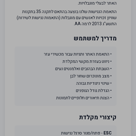
האתר לבעלי מוגבלויות.
התאמת הנגישות שלנו בוצעה בהתאם לתקנה 35 בתקנות
שוויון זכויות לאנשים עם מוגבלות (התאמות נגישות לשירות)
התשע"ג 2013 לרמה AA.
מדריך למשתמש
• התאמת האתר ותגיות עבור מכשירי עזר
• ניווט בעזרת מקשי המקלדת
• השבתת הבהובים ואלמנטים נעים
• מצב מונוכרום שחור לבן
• שינוי ניגודיות גבוהה
• הגדלת גודל הגופנים
• הצגת תיאורים חלופיים לתמונות
קיצורי מקלדת
ESC
- פתח/סגור סרגל נגישות