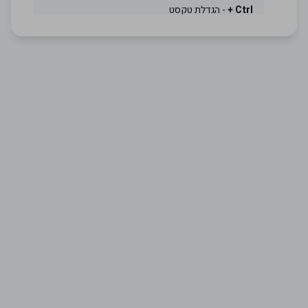
Ctrl +
- הגדלת טקסט
Ctrl -
- הקטנת טקסט
Ctrl 0
- איפוס לגודל מקורי
F11
- מסך מלא
נגישות באתר הפיזי
אין אצלנו קבלת קהל. השירות באתר הלקוח, בתכתובות או
טלפונית.
נתקלתם בבעיה?
במידה ונתקלתם בקושי בגלישה באתר אנו מתנצלים ונשמח
שתפנו את תשומת ליבנו לכך.
פרטי אחראי נגישות:
שם:
עמיד חליל
אימייל:
info@nafsak.co.il
טלפון:
04-9566332