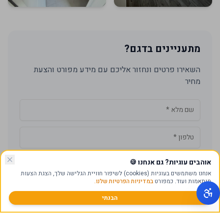
מתעניינים בדגם?
השאירו פרטים ונחזור אליכם עם מידע מפורט והצעת
מחיר
Company website
אני מאשר/ת את
מדיניות הפרטיות
ומסכים/ה שהמידע ישמש למענה
אוהבים עוגיות? גם אנחנו
🍪
לפנייה ולמטרות המפורטות בה
אנחנו משתמשים בעוגיות (cookies) לשיפור חוויית הגלישה שלך, הצגת הצעות
מותאמות ועוד. כמפורט
במדיניות הפרטיות שלנו.
שלח פנייה
הבנתי