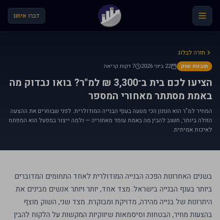
לג לתוכן הראשי
דברו איתנו
חזרה לבלוג
תובנות שוק
22 ביוני 2026
7
דקות קריאה
הציעו לכם בית ב־3,300 ₪ למ"ר? בואו נבדוק מה
באמת מסתתר מאחורי המספר
המחיר למ"ר הוא הנתון הכי מטעה בענף הבנייה המודולרית. לפני שבוחרים את ההצעה
הזולה ביותר, חשוב להבין מה באמת עומד מאחוריה — ולמה ייצור במפעל הוא המפתח
לאיכות אמיתית.
בשנים האחרונות הפכה הבנייה המודולרית לאחד התחומים המדוברים
ביותר בענף הבנייה בישראל. מצד אחד, יותר ויותר אנשים מבינים את
היתרונות של בנייה מהירה, מדויקת ומבוקרת. מצד שני, השוק מוצף
בהצעות מחיר, הבטחות וסיסמאות שיווקיות המקשות על הלקוח להבין